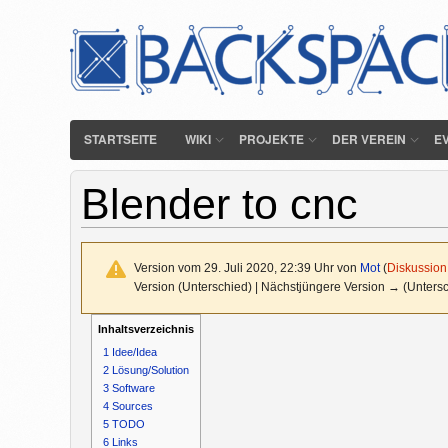
STARTSEITE
WIKI
PROJEKTE
DER VEREIN
E
Blender to cnc
Version vom 29. Juli 2020, 22:39 Uhr von
Mot
(
Diskussion
Version (Unterschied) | Nächstjüngere Version → (Unters
Inhaltsverzeichnis
1
Idee/Idea
2
Lösung/Solution
3
Software
4
Sources
5
TODO
6
Links