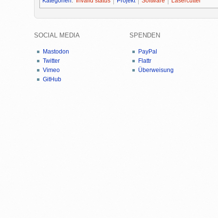
Kategorien
:
Invalid status
Projekt
Software
Lasercutter
SOCIAL MEDIA
SPENDEN
Mastodon
PayPal
Twitter
Flattr
Vimeo
Überweisung
GitHub