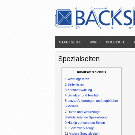
STARTSEITE
WIKI
PROJEKTE
Spezialseiten
Inhaltsverzeichnis
1
Wartungslisten
2
Seitenlisten
3
Kontoverwaltung
4
Benutzer und Rechte
5
Letzte Änderungen und Logbücher
6
Medien
7
Daten und Werkzeuge
8
Weiterleitende Spezialseiten
9
Häufig verwendete Seiten
10
Seitenwerkzeuge
11
Andere Spezialseiten