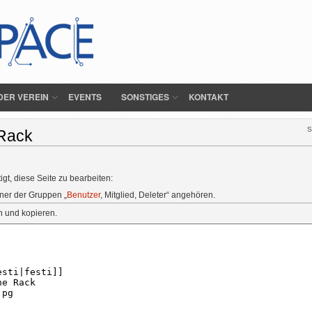
DER VEREIN
EVENTS
SONSTIGES
KONTAKT
S
eRack
gt, diese Seite zu bearbeiten:
iner der Gruppen „
Benutzer
, Mitglied, Deleter“ angehören.
n und kopieren.