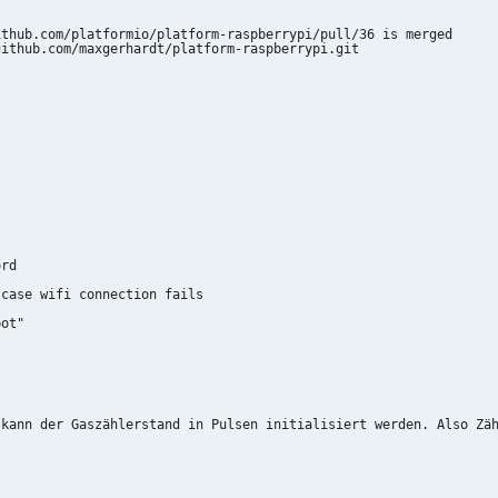
thub.com/platformio/platform-raspberrypi/pull/36 is merged

ithub.com/maxgerhardt/platform-raspberrypi.git

rd

case wifi connection fails

ot"

kann der Gaszählerstand in Pulsen initialisiert werden. Also Zäh