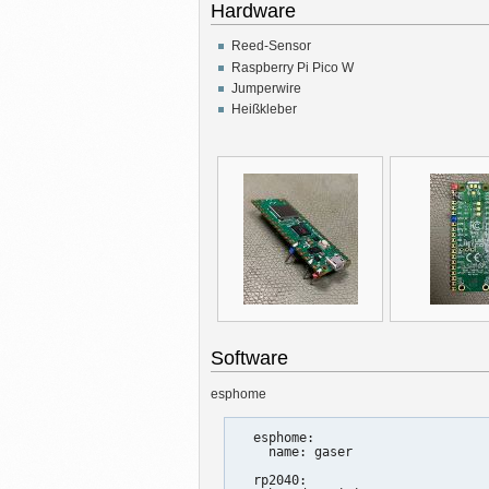
Hardware
Reed-Sensor
Raspberry Pi Pico W
Jumperwire
Heißkleber
Software
esphome
  esphome:

    name: gaser

  rp2040:
