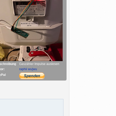
schreibung
Gaszähler Impulse auslesen
or:
raphii wu|wu
yPal