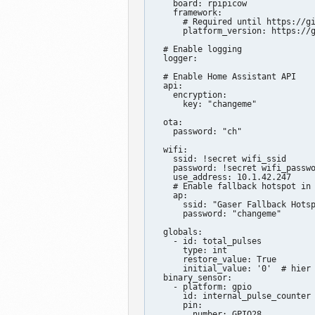
    board: rpipicow

    framework:

      # Required until https://gi
      platform_version: https://g
  # Enable logging

  logger:

  # Enable Home Assistant API

  api:

    encryption:

      key: "changeme"

  ota:

    password: "ch"

  wifi:

    ssid: !secret wifi_ssid

    password: !secret wifi_passwo
    use_address: 10.1.42.247

    # Enable fallback hotspot in 
    ap:

      ssid: "Gaser Fallback Hotsp
      password: "changeme"

  globals:

    - id: total_pulses

      type: int

      restore_value: True

      initial_value: '0'  # hier 
  binary_sensor:

    - platform: gpio

      id: internal_pulse_counter

      pin:

        number: GPIO28
