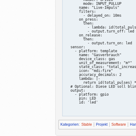
        mode: INPUT_PULLUP

      name: "Live-Impuls"

      filters:

        - delayed_on: 10ms

      on_press:

        then:

          - lambda: id(total_puls
          - output.turn_off: led 
      on_release:

        then:

          - output.turn_on: led  
  sensor:

    - platform: template

      name: "Gasverbrauch"

      device_class: gas

      unit_of_measurement: "m³"

      state_class: "total_increas
      icon: "mdi:fire"

      accuracy_decimals: 2

      lambda: |-

        return id(total_pulses) *
  # Optional: Diese LED soll blin
  output:

    - platform: gpio

      pin: LED

      id: 'led'

Kategorien
:
Stable
Projekt
Software
Ha