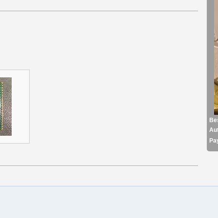
Be
Aut
Pa