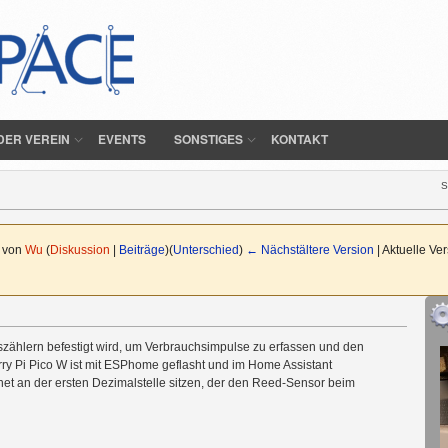
DER VEREIN
EVENTS
SONSTIGES
KONTAKT
S
r von
Wu
(
Diskussion
|
Beiträge
)
(
Unterschied
)
← Nächstältere Version
| Aktuelle Ve
aszählern befestigt wird, um Verbrauchsimpulse zu erfassen und den
ry Pi Pico W ist mit ESPhome geflasht und im Home Assistant
t an der ersten Dezimalstelle sitzen, der den Reed-Sensor beim