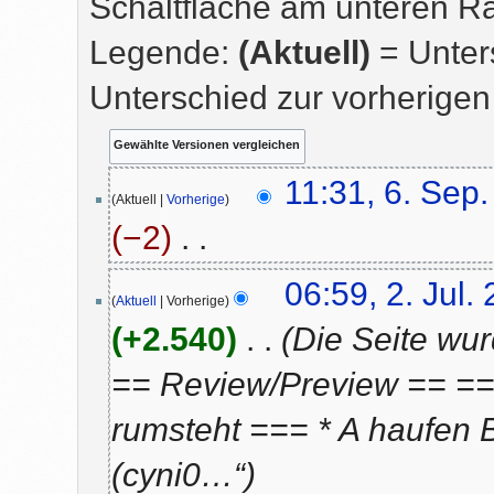
Schaltfläche am unteren R
Legende:
(Aktuell)
= Unters
Unterschied zur vorherigen
6.
11:31, 6. Sep
September
Aktuell
Vorherige
2019
−2
K
2.
06:59, 2. Jul.
e
Juli
Aktuell
Vorherige
i
2018
n
+2.540
Die Seite wu
e
B
== Review/Preview == ===
e
a
rumsteht === * A haufen B
r
b
(cyni0…“
e
i